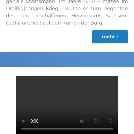
geniale Staatsmann. Im Jahre 1640 – mitten im
Dreißigjährigen Krieg – wurde er zum Regenten
des neu geschaffenen Herzogtums Sachsen-
Gotha und ließ auf den Ruinen der Burg ...
mehr