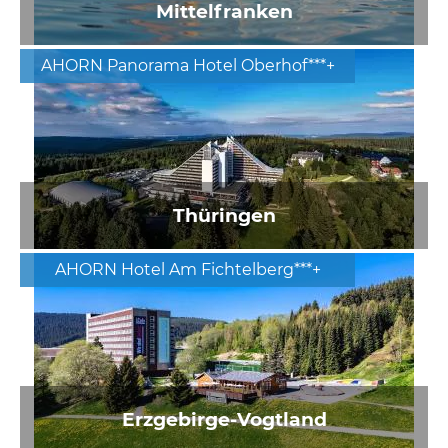
Mittelfranken
AHORN Panorama Hotel Oberhof***+
Thüringen
AHORN Hotel Am Fichtelberg***+
Erzgebirge-Vogtland