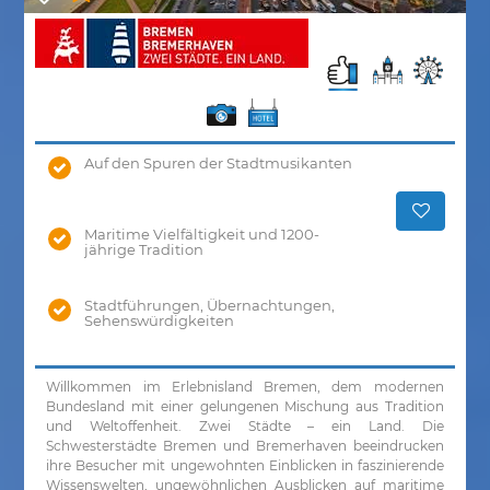
Auf den Spuren der Stadtmusikanten
Maritime Vielfältigkeit und 1200-
jährige Tradition
Stadtführungen, Übernachtungen,
Sehenswürdigkeiten
Willkommen im Erlebnisland Bremen, dem modernen
Bundesland mit einer gelungenen Mischung aus Tradition
und Weltoffenheit. Zwei Städte – ein Land. Die
Schwesterstädte Bremen und Bremerhaven beeindrucken
ihre Besucher mit ungewohnten Einblicken in faszinierende
Wissenswelten, ungewöhnlichen Ausblicken auf maritime