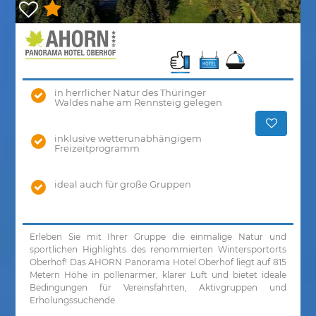
in herrlicher Natur des Thüringer
Waldes nahe am Rennsteig gelegen
inklusive wetterunabhängigem
Freizeitprogramm
ideal auch für große Gruppen
Erleben Sie mit Ihrer Gruppe die einmalige Natur und
sportlichen Highlights des renommierten Wintersportorts
Oberhof! Das AHORN Panorama Hotel Oberhof liegt auf 815
Metern Höhe in pollenarmer, klarer Luft und bietet ideale
Bedingungen für Vereinsfahrten, Aktivgruppen und
Erholungssuchende.