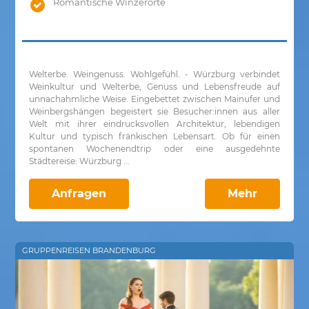
Romantische Winzerorte
Welterbe. Weingenuss. Wohlgefühl. - Würzburg verbindet
Weinkultur und Welterbe, Genuss und Lebensfreude auf
unnachahmliche Weise. Eingebettet zwischen Mainufer und
Weinbergshängen begeistert sie Besucher:innen aus aller
Welt mit ihrer eindrucksvollen Architektur, lebendigen
Kultur und typisch fränkischen Lebensart. Ob für einen
spontanen Wochenendtrip oder eine ausgedehnte
Städtereise: Würzburg ...
Anfragen
Mehr
GRUPPENREISEN BRANDENBURG