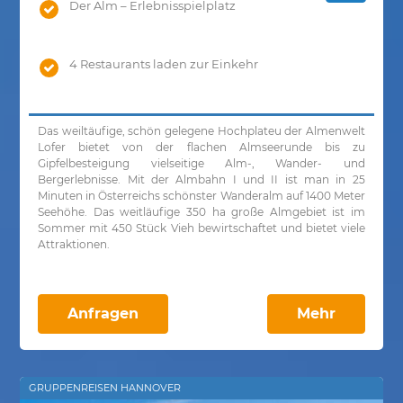
Der Alm – Erlebnisspielplatz
4 Restaurants laden zur Einkehr
Das weiltäufige, schön gelegene Hochplateu der Almenwelt
Lofer bietet von der flachen Almseerunde bis zu
Gipfelbesteigung vielseitige Alm-, Wander- und
Bergerlebnisse. Mit der Almbahn I und II ist man in 25
Minuten in Österreichs schönster Wanderalm auf 1400 Meter
Seehöhe. Das weitläufige 350 ha große Almgebiet ist im
Sommer mit 450 Stück Vieh bewirtschaftet und bietet viele
Attraktionen.
Anfragen
Mehr
GRUPPENREISEN HANNOVER