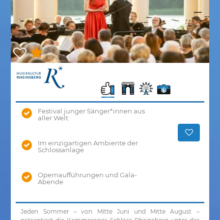
Festival junger Sänger*innen aus
aller Welt
Im einzigartigen Ambiente der
Schlossanlage
Opernaufführungen und Gala-
Abende
Jeden Sommer – von Mitte Juni und Mitte August –