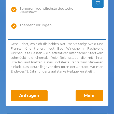
Seniorenfreundlichste deutsche
Kleinstadt
Themenführungen
Genau dort, wo sich die beiden Naturparks Steigerwald und
Frankenhöhe treffen, liegt Bad Windsheim. Fachwerk,
Kirchen, alte Gassen – ein attraktiver historischer Stadtkern
schmückt die ehemals freie Reichsstadt, die mit ihren
Straßen und Plätzen, Cafés und Restaurants zum Verweilen
einlädt. Das Heute liegt vor den Toren der Altstadt, wo man
Ende des 19. Jahrhunderts auf starke Heilquellen stieß ...
Anfragen
Mehr