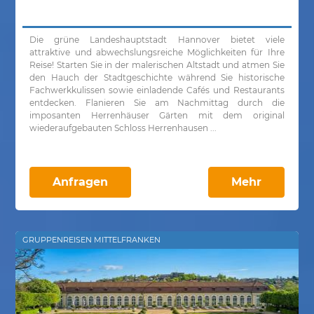
Die grüne Landeshauptstadt Hannover bietet viele
attraktive und abwechslungsreiche Möglichkeiten für Ihre
Reise! Starten Sie in der malerischen Altstadt und atmen Sie
den Hauch der Stadtgeschichte während Sie historische
Fachwerkkulissen sowie einladende Cafés und Restaurants
entdecken. Flanieren Sie am Nachmittag durch die
imposanten Herrenhäuser Gärten mit dem original
wiederaufgebauten Schloss Herrenhausen ...
Anfragen
Mehr
GRUPPENREISEN MITTELFRANKEN