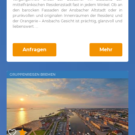
mittelfränkischen Residenzstadt fast in jedem Winkel. Ob an
den barocken Fassaden der Ansbacher Altstadt oder in
prunkvollen und originalen Innenräumen der Residenz und
der Orangerie – Ansbachs Gesicht ist prächtig, glanzvoll und
liebenswert. ...
Anfragen
Mehr
GRUPPENREISEN BREMEN