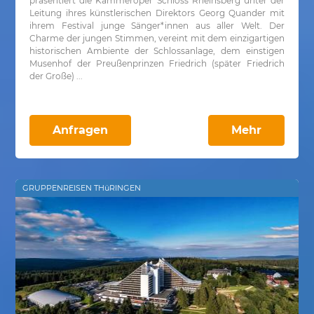
präsentiert die Kammeroper Schloss Rheinsberg unter der
Leitung ihres künstlerischen Direktors Georg Quander mit
ihrem Festival junge Sänger*innen aus aller Welt. Der
Charme der jungen Stimmen, vereint mit dem einzigartigen
historischen Ambiente der Schlossanlage, dem einstigen
Musenhof der Preußenprinzen Friedrich (später Friedrich
der Große) ...
Anfragen
Mehr
GRUPPENREISEN THüRINGEN