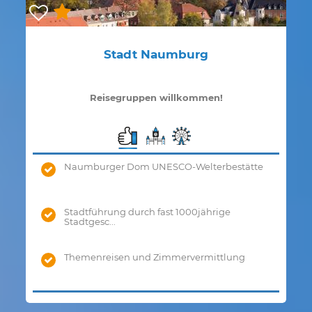
Stadt Naumburg
Reisegruppen willkommen!
Naumburger Dom UNESCO-Welterbestätte
Stadtführung durch fast 1000jährige
Stadtgesc...
Themenreisen und Zimmervermittlung