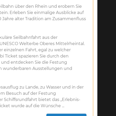
ilbahn über den Rhein und erobern Sie
ein. Erleben Sie einmalige Ausblicke auf
0 Jahre alter Tradition am Zusammenfluss
uläre Seilbahnfahrt aus der
 UNESCO Welterbe Oberes Mittelrheintal.
 einzelnen Fahrt, egal zu welcher
bi Ticket spazieren Sie durch den
k und entdecken Sie die Festung
ren wunderbaren Ausstellungen und
esausflug zu Lande, zu Wasser und in der
 dem Besuch auf der Festung
r Schiffsrundfahrt bietet das „Erlebnis-
Ticket wurde auf die Wünsche ...