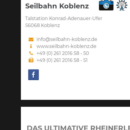
Seilbahn Koblenz
Talstation Konrad-Adenauer-Ufer
56068 Koblenz
info@seilbahn-koblenz.de
www.seilbahn-koblenz.de
+49 (0) 261 2016 58 - 50
+49 (0) 261 2016 58 - 51
DAS ULTIMATIVE RHEINERL