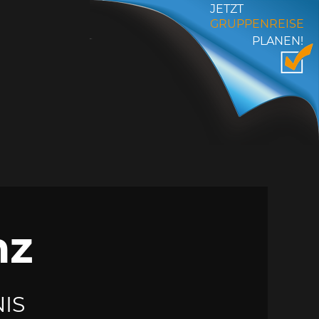
JETZT
GRUPPENREISE
PLANEN!
nz
IS