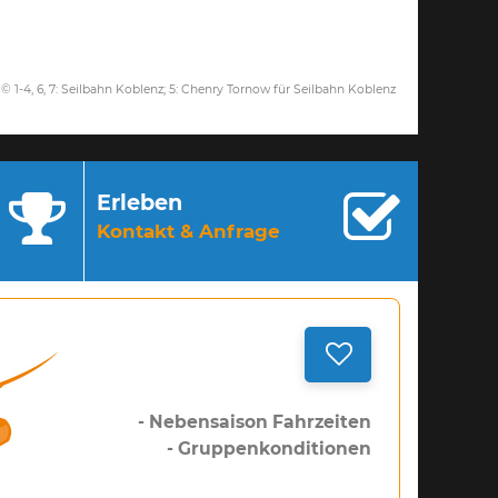
© 1-4, 6, 7: Seilbahn Koblenz; 5: Chenry Tornow für Seilbahn Koblenz
Erleben
Kontakt & Anfrage
- Nebensaison Fahrzeiten
- Gruppenkonditionen