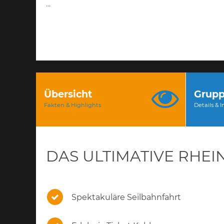
...
Übersicht
Grupp
Fakten & Highlights
Details & 
DAS ULTIMATIVE RHEI
Spektakuläre Seilbahnfahrt