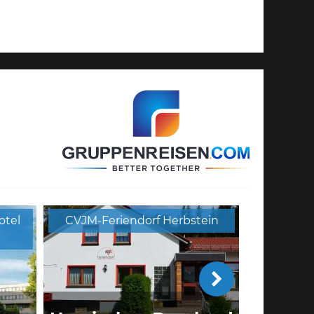
otel
CVJM-Feriendorf Herbstein