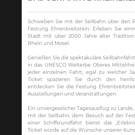
Schweben Sie mit der Seilbahn über den R
Festung Ehrenbreitstein. Erleben Sie ein
Stadt mit über 2000 Jahre alter Traditi
Rhein und Mosel.
Genießen Sie die spektakuläre Seilbahnfahr
in das UNESCO Welterbe Oberes Mittelrhe
jeder einzelnen Fahrt, egal zu welcher J
Ticket spazieren Sie durch den herrl
entdecken Sie die Festung Ehrenbreitste
Ausstellungen und Veranstaltungen.
Ein unvergesslicher Tagesausflug zu Lande, 
mit der Seilbahn, dem Besuch auf der Fes
einer Schiffsrundfahrt bietet das „Erlebni
Ticket wurde auf die Wünsche unserer Kun