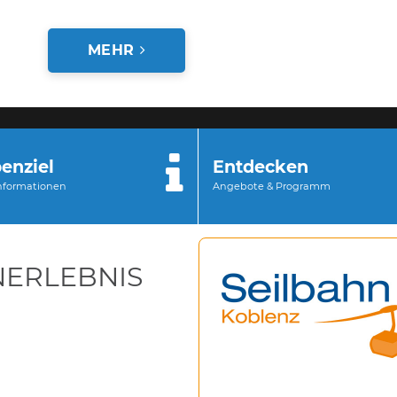
MEHR
enziel
Entdecken
Informationen
Angebote & Programm
NERLEBNIS