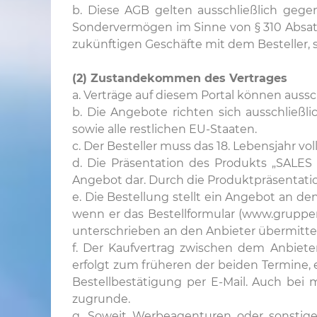
b. Diese AGB gelten ausschließlich gegen
Sondervermögen im Sinne von § 310 Absatz
zukünftigen Geschäfte mit dem Besteller, 
(2) Zustandekommen des Vertrages
a. Verträge auf diesem Portal können auss
b. Die Angebote richten sich ausschließl
sowie alle restlichen EU-Staaten.
c. Der Besteller muss das 18. Lebensjahr vo
d. Die Präsentation des Produkts „SALES 
Angebot dar. Durch die Produktpräsentatio
e. Die Bestellung stellt ein Angebot an de
wenn er das Bestellformular (www.gruppe
unterschrieben an den Anbieter übermittel
f. Der Kaufvertrag zwischen dem Anbiet
erfolgt zum früheren der beiden Termine,
Bestellbestätigung per E-Mail. Auch be
zugrunde.
g. Soweit Werbeagenturen oder sonstige