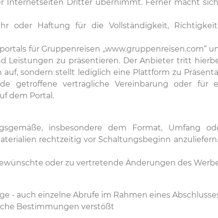
er Internetseiten Dritter übernimmt. Ferner macht sich
 oder Haftung für die Vollständigkeit, Richtigkei
netportals für Gruppenreisen „www.gruppenreisen.com“ un
d Leistungen zu präsentieren. Der Anbieter tritt hierb
auf, sondern stellt lediglich eine Plattform zu Präsen
de getroffene vertragliche Vereinbarung oder fü
f dem Portal.
dnungsgemäße, insbesondere dem Format, Umfang o
ialien rechtzeitig vor Schaltungsbeginn anzuliefern. D
 gewünschte oder zu vertretende Änderungen des Werbemi
träge - auch einzelne Abrufe im Rahmen eines Abschlusse
dliche Bestimmungen verstößt