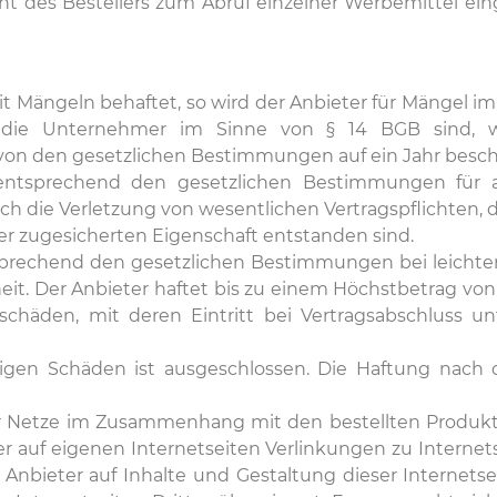
t des Bestellers zum Abruf einzelner Werbemittel einge
 mit Mängeln behaftet, so wird der Anbieter für Mänge
, die Unternehmer im Sinne von § 14 BGB sind, w
n den gesetzlichen Bestimmungen auf ein Jahr besch
entsprechend den gesetzlichen Bestimmungen für al
urch die Verletzung von wesentlichen Vertragspflichten
er zugesicherten Eigenschaft entstanden sind.
sprechend den gesetzlichen Bestimmungen bei leichter F
it. Der Anbieter haftet bis zu einem Höchstbetrag von E
chäden, mit deren Eintritt bei Vertragsabschluss u
brigen Schäden ist ausgeschlossen. Die Haftung nac
r Netze im Zusammenhang mit den bestellten Produkte
 auf eigenen Internetseiten Verlinkungen zu Internet
r Anbieter auf Inhalte und Gestaltung dieser Internetse