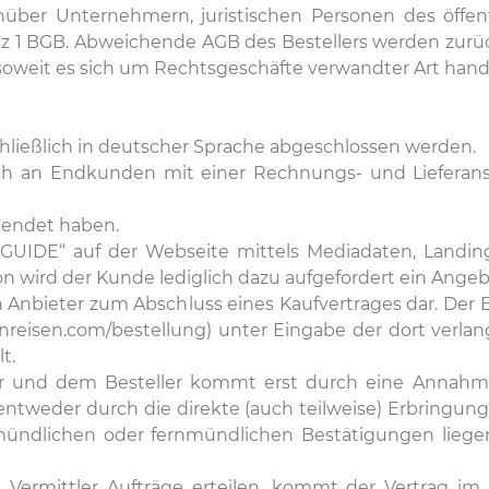
über Unternehmern, juristischen Personen des öffent
 1 BGB. Abweichende AGB des Bestellers werden zurüc
soweit es sich um Rechtsgeschäfte verwandter Art hande
chließlich in deutscher Sprache abgeschlossen werden.
ich an Endkunden mit einer Rechnungs- und Lieferansc
llendet haben.
GUIDE“ auf der Webseite mittels Mediadaten, Landingp
n wird der Kunde lediglich dazu aufgefordert ein Ange
n Anbieter zum Abschluss eines Kaufvertrages dar. Der B
nreisen.com/bestellung) unter Eingabe der dort verla
t.
er und dem Besteller kommt erst durch eine Annahme
 entweder durch die direkte (auch teilweise) Erbringun
i mündlichen oder fernmündlichen Bestätigungen lieg
 Vermittler Aufträge erteilen, kommt der Vertrag i