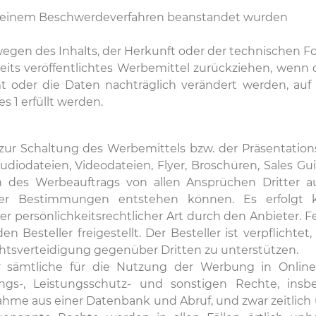
n einem Beschwerdeverfahren beanstandet wurden
 wegen des Inhalts, der Herkunft oder der technischen F
reits veröffentlichtes Werbemittel zurückziehen, wenn 
t oder die Daten nachträglich verändert werden, auf
 1 erfüllt werden.
lle zur Schaltung des Werbemittels bzw. der Präsentati
Audiodateien, Videodateien, Flyer, Broschüren, Sales Gui
n des Werbeauftrags von allen Ansprüchen Dritter au
icher Bestimmungen entstehen können. Es erfolgt
der persönlichkeitsrechtlicher Art durch den Anbieter. 
 Besteller freigestellt. Der Besteller ist verpflichte
htsverteidigung gegenüber Dritten zu unterstützen.
 sämtliche für die Nutzung der Werbung in Online-Me
ungs-, Leistungsschutz- und sonstigen Rechte, insbe
hme aus einer Datenbank und Abruf, und zwar zeitlich u