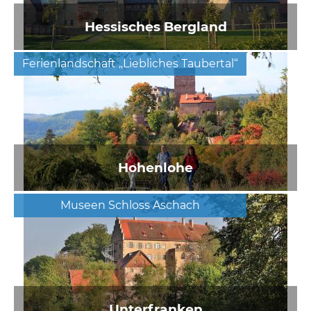
Hessisches Bergland
Ferienlandschaft „Liebliches Taubertal“
Hohenlohe
Museen Schloss Aschach
Unterfranken