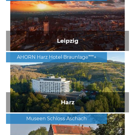
Leipzig
AHORN Harz Hotel Braunlage***+
Harz
Museen Schloss Aschach