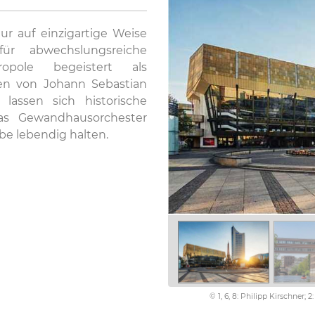
ur auf einzigartige Weise
ür abwechslungsreiche
opole begeistert als
ren von Johann Sebastian
lassen sich historische
as Gewandhausorchester
rbe lebendig halten.
© 1, 6, 8: Philipp Kirschner;