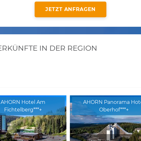
JETZT ANFRAGEN
KÜNFTE IN DER REGION
AHORN Hotel Am
AHORN Panorama Hot
Fichtelberg***+
Oberhof***+