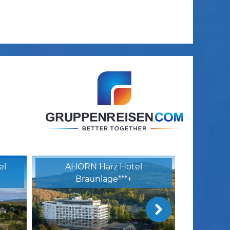
el
AHORN Harz Hotel
Braunlage***+