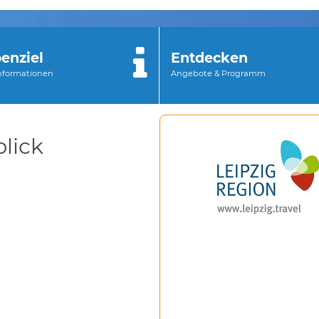
enziel
Entdecken
Informationen
Angebote & Programm
lick