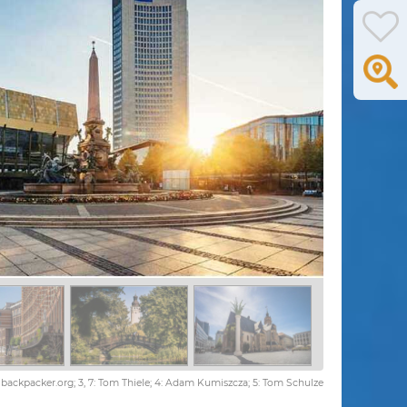
 2: backpacker.org; 3, 7: Tom Thiele; 4: Adam Kumiszcza; 5: Tom Schulze