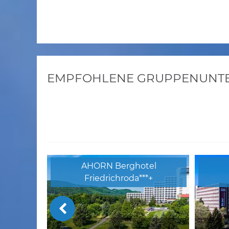
EMPFOHLENE GRUPPENUNTER
AHORN Berghotel
Friedrichroda***+