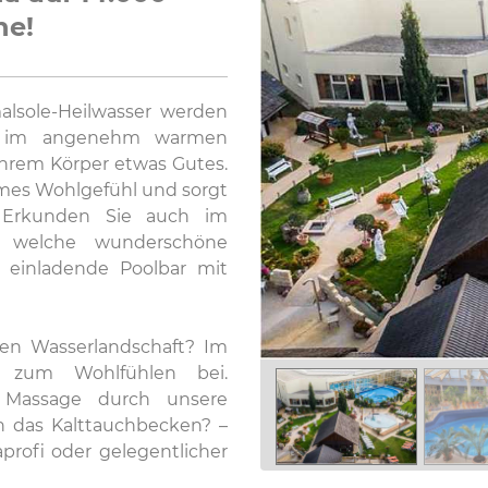
he!
lsole-Heilwasser werden
n im angenehm warmen
Ihrem Körper etwas Gutes.
hmes Wohlgefühl und sorgt
 Erkunden Sie auch im
, welche wunderschöne
e einladende Poolbar mit
en Wasserlandschaft? Im
 zum Wohlfühlen bei.
e Massage durch unsere
 das Kalttauchbecken? –
aprofi oder gelegentlicher