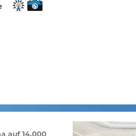
e
a auf 14.000