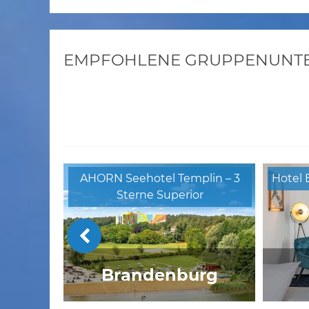
EMPFOHLENE GRUPPENUNTER
AHORN Seehotel Templin – 3
Hotel 
Sterne Superior
Brandenburg