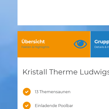
Übersicht
Grupp
Fakten & Highlights
Details & 
Kristall Therme Ludwig
13 Themensaunen
Einladende Poolbar