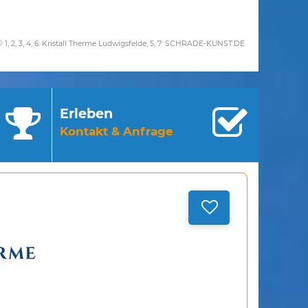
© 1, 2, 3, 4, 6: Kristall Therme Ludwigsfelde; 5, 7: SCHRADE-KUNST.DE
Erleben
Kontakt & Anfrage