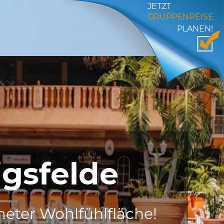
JETZT
GRUPPENREISE
PLANEN!
igsfelde
eter Wohlfühlfläche!