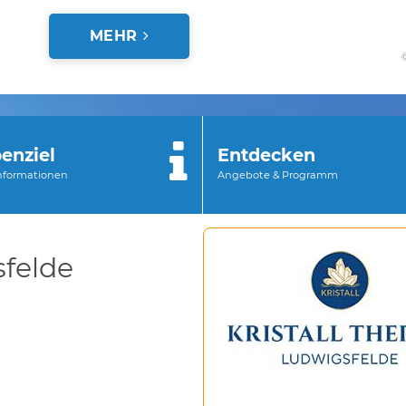
MEHR
enziel
Entdecken
Informationen
Angebote & Programm
sfelde