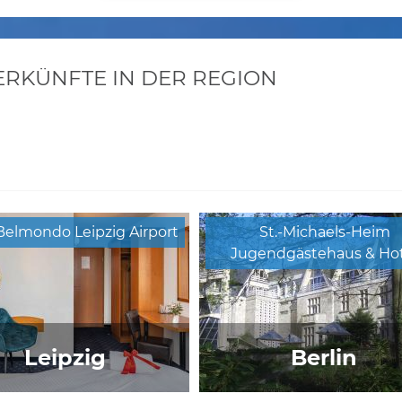
KÜNFTE IN DER REGION
Belmondo Leipzig Airport
St.-Michaels-Heim
Jugendgästehaus & Hot
Leipzig
Berlin