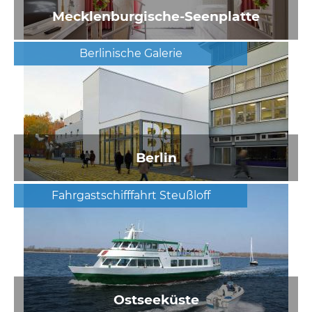
Mecklenburgische-Seenplatte
Berlinische Galerie
Berlin
Fahrgastschifffahrt Steußloff
Ostseeküste