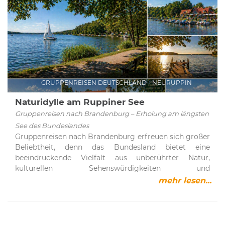
GRUPPENREISEN DEUTSCHLAND - NEURUPPIN
Naturidylle am Ruppiner See
Gruppenreisen nach Brandenburg – Erholung am längsten
See des Bundeslandes
Gruppenreisen nach Brandenburg erfreuen sich großer
Beliebtheit, denn das Bundesland bietet eine
beeindruckende Vielfalt aus unberührter Natur,
kulturellen Sehenswürdigkeiten und
abwechslungsreichen Freizeitmöglichkeiten. Ob
mehr lesen...
idyllische Wasserlandschaften, ausgedehnte Wälder
oder historische Städte – hier findet jeder das passende
Urlaubserlebnis. Ein besonderes Highlight ist der
Ruppiner See nordwestlich von Berlin, der als längster