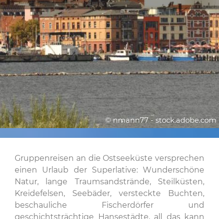
© nmann77 - stock.adobe.com
Gruppenreisen an die Ostseeküste versprechen
einen Urlaub der Superlative: Wunderschöne
Natur, lange Traumsandstrände, Steilküsten,
Kreidefelsen, Seebäder, versteckte Buchten,
beschauliche Fischerdörfer und
geschichtsträchtige Hansestädte, all das kann