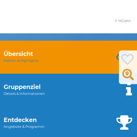
© MGlahn
Übersicht
Fakten & Highlights
Gruppenziel
Details & Informationen
Entdecken
Angebote & Programm