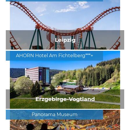
Leipzig
AHORN Hotel Am Fichtelberg***+
Erzgebirge-Vogtland
Panorama Museum