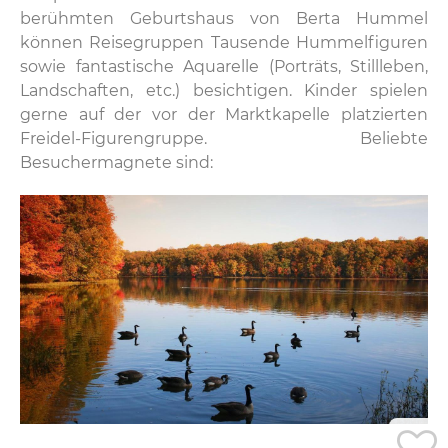
berühmten Geburtshaus von Berta Hummel
können Reisegruppen Tausende Hummelfiguren
sowie fantastische Aquarelle (Porträts, Stillleben,
Landschaften, etc.) besichtigen. Kinder spielen
gerne auf der vor der Marktkapelle platzierten
Freidel-Figurengruppe. Beliebte
Besuchermagnete sind: