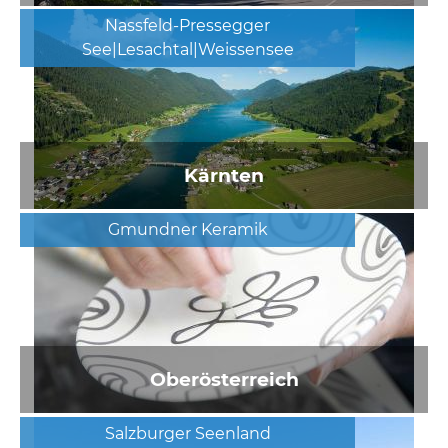
Nassfeld-Pressegger
See|Lesachtal|Weissensee
Kärnten
Gmundner Keramik
Oberösterreich
Salzburger Seenland