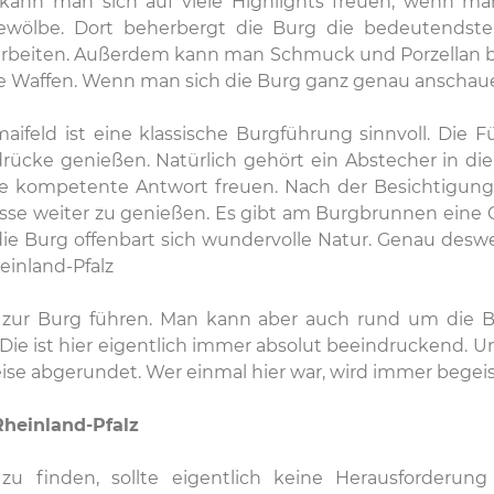
kann man sich auf viele Highlights freuen, wenn ma
rgewölbe. Dort beherbergt die Burg die bedeutendst
beiten. Außerdem kann man Schmuck und Porzellan best
e Waffen. Wenn man sich die Burg ganz genau anschauen
feld ist eine klassische Burgführung sinnvoll. Die 
rücke genießen. Natürlich gehört ein Abstecher in di
ne kompetente Antwort freuen. Nach der Besichtigung 
isse weiter zu genießen. Es gibt am Burgbrunnen eine
e Burg offenbart sich wundervolle Natur. Genau deswe
einland-Pfalz
zur Burg führen. Man kann aber auch rund um die Bu
ie ist hier eigentlich immer absolut beeindruckend. 
 abgerundet. Wer einmal hier war, wird immer begeist
Rheinland-Pfalz
u finden, sollte eigentlich keine Herausforderung d