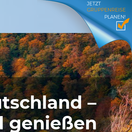
JETZT
GRUPPENREISE
PLANEN!
tschland –
d genießen