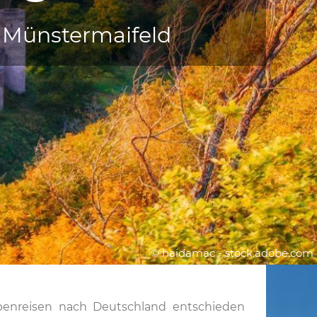
h Münstermaifeld
© haidamac - stock.adobe.com
penreisen nach Deutschland entschieden