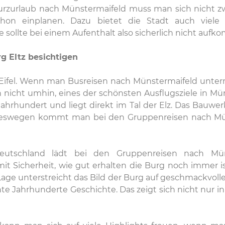
urzurlaub nach Münstermaifeld muss man sich nicht 
on einplanen. Dazu bietet die Stadt auch viele k
ollte bei einem Aufenthalt also sicherlich nicht aufk
g Eltz besichtigen
r Eifel. Wenn man Busreisen nach Münstermaifeld untern
cht umhin, eines der schönsten Ausflugsziele in Müns
hrhundert und liegt direkt im Tal der Elz. Das Bauwer
 deswegen kommt man bei den Gruppenreisen nach Mün
utschland lädt bei den Gruppenreisen nach Mün
t Sicherheit, wie gut erhalten die Burg noch immer ist.
 Lage unterstreicht das Bild der Burg auf geschmackvoll
hte Jahrhunderte Geschichte. Das zeigt sich nicht nur i