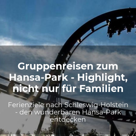
Gruppenreisen zum
Hansa-Park - Highlight,
nicht nur für Familien
Ferienziele nach Schleswig-Holstein
- den wunderbaren Hansa-Park
entdecken