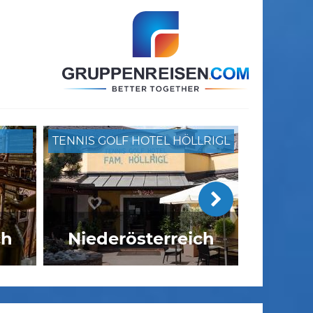
TENNIS GOLF HOTEL HÖLLRIGL
ch
Niederösterreich
Asia Resort Linsberg****S