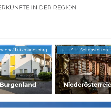
KÜNFTE IN DER REGION
menhof Lutzmannsburg
Stift Seitenstetten
Burgenland
Niederösterrei
Mostlandhof
Hotel Kongress****