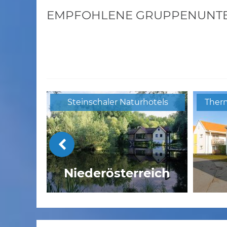
EMPFOHLENE GRUPPENUNTER
Steinschaler Naturhotels
Ther
Niederösterreich
Hüschera Lodge Splügen