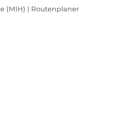
ie (MIH) | Routenplaner
ederösterreich
Steiermark
JUFA Hotel am
DAS SONNREICH****
Sigmundsberg***
Steiermark
Steiermark
JUFA Hotel Neutal -
Schullandheime
Landerlebnis***