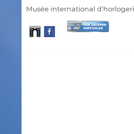
Musée international d'horloger
Schweiz
Ni
Karlingerhaus
Oberösterreich
Hotel-Restaurant
Liebnitzmühle