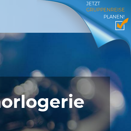
JETZT
GRUPPENREISE
PLANEN!
horlogerie