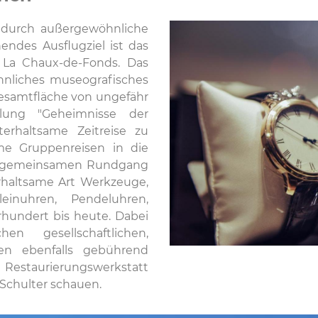
 durch außergewöhnliche
endes Ausflugziel ist das
n La Chaux-de-Fonds. Das
nliches museografisches
Gesamtfläche von ungefähr
lung "Geheimnisse der
erhaltsame Zeitreise zu
me Gruppenreisen in die
m gemeinsamen Rundgang
erhaltsame Art Werkzeuge,
inuhren, Pendeluhren,
undert bis heute. Dabei
hen gesellschaftlichen,
ren ebenfalls gebührend
r Restaurierungswerkstatt
Schulter schauen.