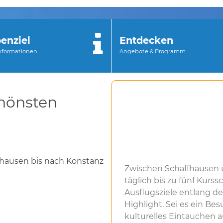
enziel
Entdecken
Informationen
Angebote & Programm
hönsten
ffhausen bis nach Konstanz
Zwischen Schaffhausen 
täglich bis zu fünf Kurs
Ausflugsziele entlang de
Highlight. Sei es ein B
kulturelles Eintauchen a