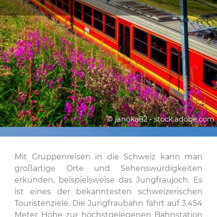
© janoka82 - stock.adobe.com
Mit Gruppenreisen in die Schweiz kann man
großartige Orte und Sehenswürdigkeiten
erkunden, beispielsweise das Jungfraujoch. Es
ist eines der bekanntesten schweizerischen
Touristenziele. Die Jungfraubahn fährt auf 3.454
Meter Höhe zur höchstgelegenen Bahnstation