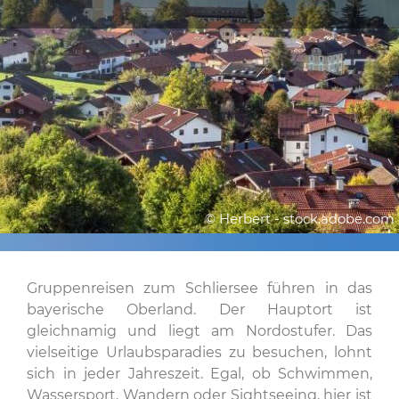
© Herbert - stock.adobe.com
Gruppenreisen zum Schliersee führen in das
bayerische Oberland. Der Hauptort ist
gleichnamig und liegt am Nordostufer. Das
vielseitige Urlaubsparadies zu besuchen, lohnt
sich in jeder Jahreszeit. Egal, ob Schwimmen,
Wassersport, Wandern oder Sightseeing, hier ist