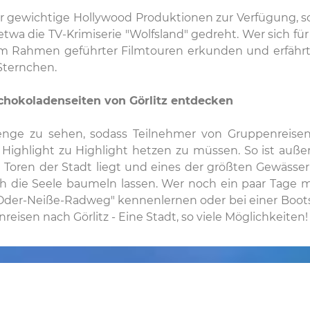
für gewichtige Hollywood Produktionen zur Verfügung, s
r etwa die TV-Krimiserie "Wolfsland" gedreht. Wer sich fü
dt im Rahmen geführter Filmtouren erkunden und erfähr
Sternchen.
chokoladenseiten von Görlitz entdecken
 Menge zu sehen, sodass Teilnehmer von Gruppenreise
ighlight zu Highlight hetzen zu müssen. So ist auß
en Toren der Stadt liegt und eines der größten Gewässe
ach die Seele baumeln lassen. Wer noch ein paar Tage 
Oder-Neiße-Radweg" kennenlernen oder bei einer Boots
isen nach Görlitz - Eine Stadt, so viele Möglichkeiten!