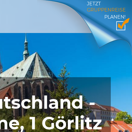
JETZT
GRUPPENREISE
PLANEN!
tschland -
, 1 Görlitz