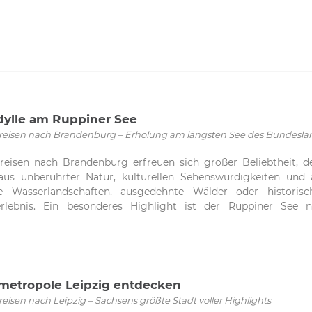
dylle am Ruppiner See
eisen nach Brandenburg – Erholung am längsten See des Bundesla
reisen nach Brandenburg erfreuen sich großer Beliebtheit, d
t aus unberührter Natur, kulturellen Sehenswürdigkeiten und
che Wasserlandschaften, ausgedehnte Wälder oder historis
erlebnis. Ein besonderes Highlight ist der Ruppiner See n
burgs gilt und mit seiner reizvollen Umgebung begeistert.Ru
nDer rund 14 Kilometer lange Ruppiner See erstreckt sich von
rt zu den schönsten Gewässern Brandenburgs. Die Region ist 
r geboren wurde und die Landschaft literarisch verewigte
tigen Kombination aus Wasser, Wäldern und sanften Uferlands
metropole Leipzig entdecken
ie Region zu den bedeutendsten Wassersportgebieten Europas
isen nach Leipzig – Sachsens größte Stadt voller Highlights
änge am Ufer – hier steht die Erholung im Mittelpunkt.Baden, 