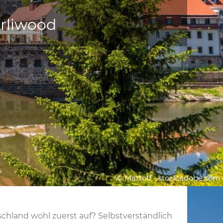
örliwood
© Mattoff - stock.adobe.com
chland wohl zuerst auf? Selbstverständlich