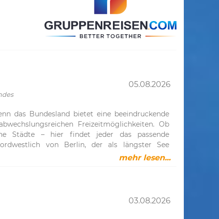
05.08.2026
ndes
enn das Bundesland bietet eine beeindruckende
 abwechslungsreichen Freizeitmöglichkeiten. Ob
che Städte – hier findet jeder das passende
ordwestlich von Berlin, der als längster See
ppiner See – Naturparadies in der Fontanestadt
mehr lesen...
 Alt Ruppin über Neuruppin bis nach Altfriesack
eng mit dem Dichter Theodor Fontane verbunden,
.Das Ruppiner Seenland ist geprägt von einer
chaften. Mit über 2.000 Kilometern Wasserwegen
03.08.2026
. Ob Bootstouren, Kanufahrten oder entspannte
Wassersport und FreizeitDer Ruppiner See bietet