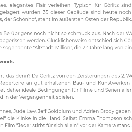
 elegantes Flair verleihen. Typisch für Görlitz si
 gelagert wurden. 35 dieser Gebäude sind heute noch
, der Schönhof, steht im äußersten Osten der Republik.
Neiße übrigens noch nicht so schmuck aus. Nach der W
 abgerissen werden. Glücklicherweise entschied sich Görl
e sogenannte "Altstadt-Million", die 22 Jahre lang vo
ywoods
ht das denn? Da Görlitz von den Zerstörungen des 2. We
s Repertoire an gut erhaltenen Bau- und Kunstwerken 
et daher ideale Bedingungen für Filme und Serien aller 
 in der Vergangenheit spielen.
nes, Jude Law, Jeff Goldblum und Adrien Brody gaben sic
el" die Klinke in die Hand. Selbst Emma Thompson sch
n Film "Jeder stirbt für sich allein" vor der Kamera stand.