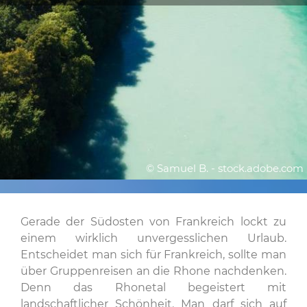
© Samuel B. - stock.adobe.com
Gerade der Südosten von Frankreich lockt zu
einem wirklich unvergesslichen Urlaub.
Entscheidet man sich für Frankreich, sollte man
über Gruppenreisen an die Rhone nachdenken.
Denn das Rhonetal begeistert mit
landschaftlicher Schönheit. Man darf sich auf