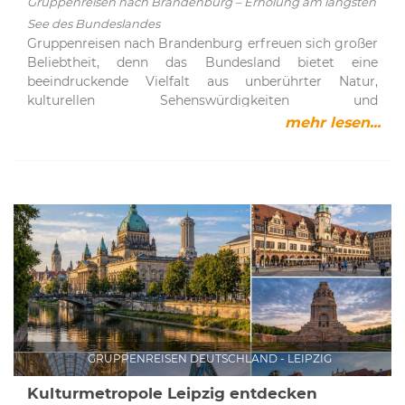
Gruppenreisen nach Brandenburg – Erholung am längsten
See des Bundeslandes
Gruppenreisen nach Brandenburg erfreuen sich großer
Beliebtheit, denn das Bundesland bietet eine
beeindruckende Vielfalt aus unberührter Natur,
kulturellen Sehenswürdigkeiten und
abwechslungsreichen Freizeitmöglichkeiten. Ob
mehr lesen...
idyllische Wasserlandschaften, ausgedehnte Wälder
oder historische Städte – hier findet jeder das passende
Urlaubserlebnis. Ein besonderes Highlight ist der
Ruppiner See nordwestlich von Berlin, der als längster
See Brandenburgs gilt und mit seiner reizvollen
Umgebung begeistert.Ruppiner See – Naturparadies in
der Fontanestadt NeuruppinDer rund 14 Kilometer
lange Ruppiner See erstreckt sich von Alt Ruppin über
Neuruppin bis nach Altfriesack und gehört zu den
schönsten Gewässern Brandenburgs. Die Region ist
eng mit dem Dichter Theodor Fontane verbunden, der
hier geboren wurde und die Landschaft literarisch
GRUPPENREISEN DEUTSCHLAND - LEIPZIG
verewigte.Das Ruppiner Seenland ist geprägt von einer
einzigartigen Kombination aus Wasser, Wäldern und
Kulturmetropole Leipzig entdecken
sanften Uferlandschaften. Mit über 2.000 Kilometern