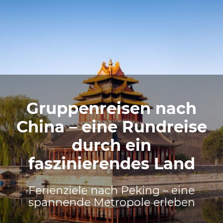
Gruppenreisen nach
China – eine Rundreise
durch ein
faszinierendes Land
Ferienziele nach Peking – eine
spannende Metropole erleben